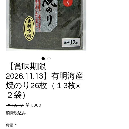
【賞味期限
2026.11.13】有明海産
焼のり26枚（１3枚×
２袋）
通
セ
 ￥1,913 
￥1,000
常
ー
消費税込み
価
ル
格
価
数量
*
格