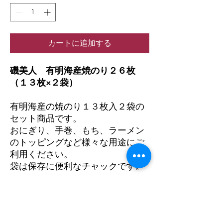
カートに追加する
磯美人 有明海産焼のり２６枚
（１３枚×２袋）
有明海産の焼のり１３枚入２袋の
セット商品です。
おにぎり、手巻、もち、ラーメン
のトッピングなど様々な用途にご
利用ください。
袋は保存に便利なチャックです。
原材料 干のり（有明海産）
賞味期間 製造より１０か月
賞味期限 2026.11.13