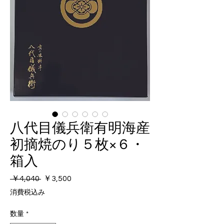
八代目儀兵衛有明海産
初摘焼のり５枚×６・
箱入
通
セ
 ￥4,040 
￥3,500
常
ー
消費税込み
価
ル
格
価
数量
*
格