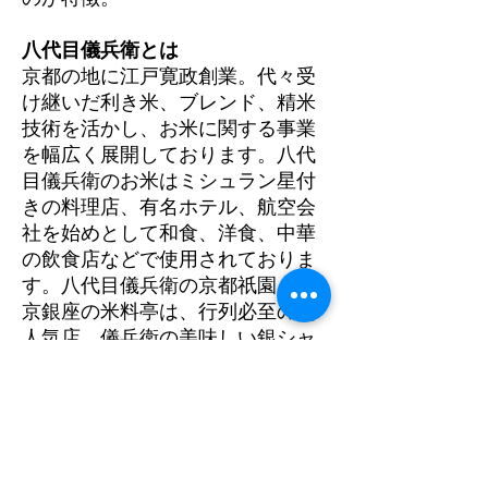
八代目儀兵衛とは
京都の地に江戸寛政創業。代々受
け継いだ利き米、ブレンド、精米
技術を活かし、お米に関する事業
を幅広く展開しております。八代
目儀兵衛のお米はミシュラン星付
きの料理店、有名ホテル、航空会
社を始めとして和食、洋食、中華
の飲食店などで使用されておりま
す。八代目儀兵衛の京都祇園、東
京銀座の米料亭は、行列必至の超
人気店。儀兵衛の美味しい銀シャ
リを求めて全国からご来店戴いて
おります。
原材料 干のり（有明海産）
内容量 板のり５枚×６袋（箱入）