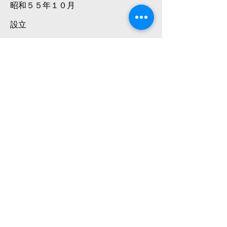
昭和５５年１０月
​設立
​平成２０年 ５月
​海苔工場に本社機能を移転
​令和 ４年 ３月
​令和 ５年 ９月
​京都の米卸八代目儀兵衛とコラボした
焼のりの販売を開始
​中日ドラゴンズの人気マスコット『ド
アラ』とコラボした焼のりの販売を開
始
電話