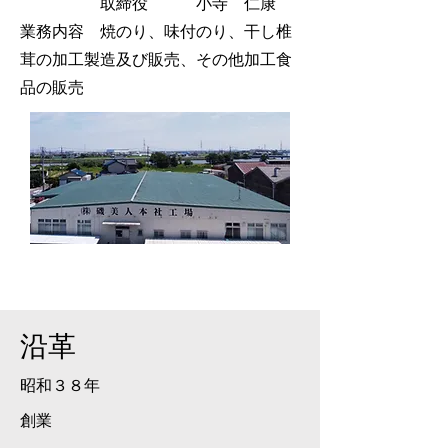
取締役 小寺 仁康
業務内容 焼のり、味付のり、干し椎
茸の加工製造及び販売、その他加工食
品の販売
​沿革
​昭和３８年
創業