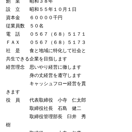
​創 業 昭和３８年
設 立 昭和５５年１０月１日
資本金 ６００００千円
従業員数 ５０名
​電 話 ０５６７（６８）５１７１
ＦＡＸ ０５６７（６８）５１７３
社 是 食と地域に特化して社会と
共生できる企業を目指します
経営理念 思いやり経営に徹します
身の丈経営を遵守します
キャッシュフロー経営を貫
きます
役 員 代表取締役 小寺 仁太郎
取締役社長 石島 健二
取締役管理部長 臼井 秀
樹