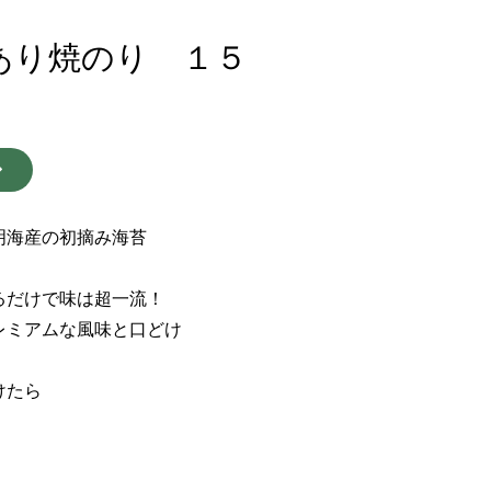
あり焼のり １５
明海産の初摘み海苔
。
るだけで味は超一流！
レミアムな風味と口どけ
けたら