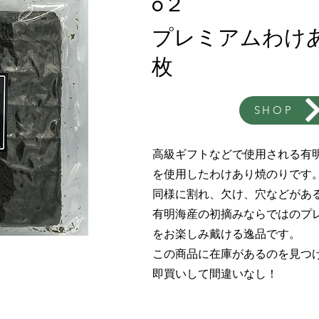
0２
プレミアムわけ
枚
SHOP
​高級ギフトなどで使用される有
を使用したわけあり焼のりです
同様に割れ、欠け、穴などがあ
有明海産の初摘みならではのプ
をお楽しみ
戴ける逸品です。
この商品に在庫があるのを見つ
​即買いして間違いなし！