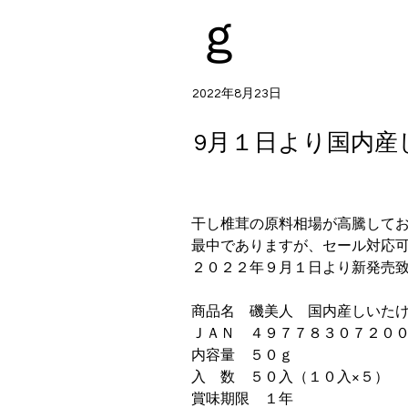
ｇ
2022年8月23日
9月１日より国内産
干し椎茸の原料相場が高騰して
最中でありますが、セール対応
２０２２年９月１日より新発売
商品名　磯美人　国内産しいた
ＪＡＮ　４９７７８３０７２０
内容量　５０ｇ
入　数　５０入（１０入×５）
賞味期限　１年