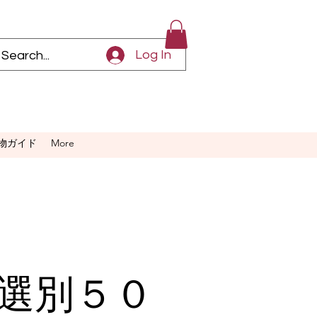
Log In
物ガイド
More
選別５０